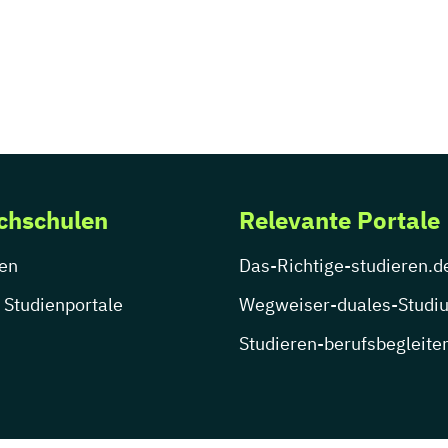
chschulen
Relevante Portale
en
Das-Richtige-studieren.d
 Studienportale
Wegweiser-duales-Studi
Studieren-berufsbegleite