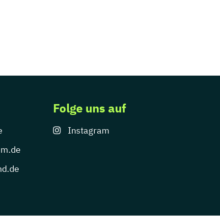
Folge uns auf
e
Instagram
um.de
nd.de