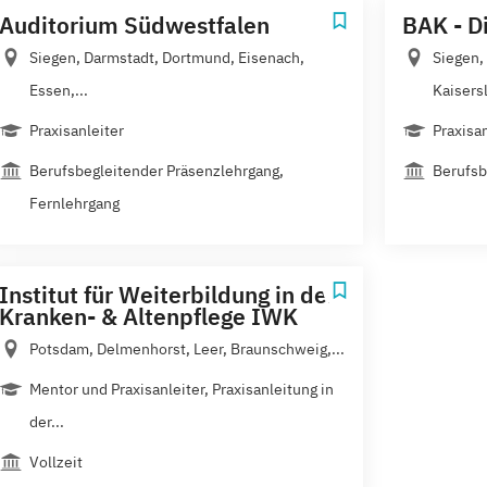
Auditorium Südwestfalen
BAK - D
Siegen, Darmstadt, Dortmund, Eisenach,
Siegen,
Essen,...
Kaisersl
Praxisanleiter
Praxisan
Berufsbegleitender Präsenzlehrgang,
Berufsb
Fernlehrgang
Institut für Weiterbildung in der
Kranken- & Altenpflege IWK
Potsdam, Delmenhorst, Leer, Braunschweig,...
Mentor und Praxisanleiter, Praxisanleitung in
der...
Vollzeit