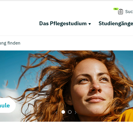
Suc
Das Pflegestudium
Studiengäng
ung finden
hule