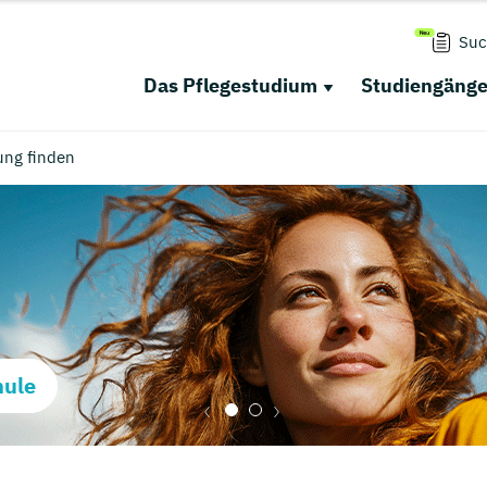
Suc
Das Pflegestudium
Studiengäng
ung finden
hule