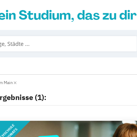
ein Studium, das zu di
am Main
rgebnisse (1):
CHSCHULE
DES MONATS