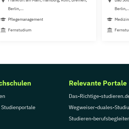
Berlin,...
Berlin,..
Pflegemanagement
Medizin
Fernstudium
Fernst
chschulen
Relevante Portale
en
Das-Richtige-studieren.d
 Studienportale
Wegweiser-duales-Studi
Studieren-berufsbegleite