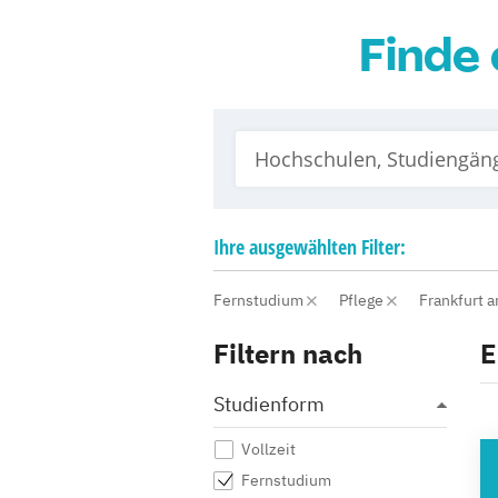
Finde 
Ihre
ausgewählten
Filter:
Fernstudium
Pflege
Frankfurt 
Filtern nach
E
Studienform
Vollzeit
HO
Fernstudium