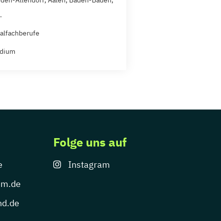
.
alfachberufe
udium
Folge uns auf
e
Instagram
um.de
nd.de